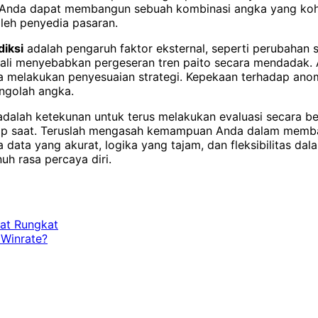
, Anda dapat membangun sebuah kombinasi angka yang koh
leh penyedia pasaran.
diksi
adalah pengaruh faktor eksternal, seperti perubahan
 kali menyebabkan pergeseran tren paito secara mendadak. 
ra melakukan penyesuaian strategi. Kepekaan terhadap anom
ngolah angka.
dalah ketekunan untuk terus melakukan evaluasi secara b
tiap saat. Teruslah mengasah kemampuan Anda dalam memb
data yang akurat, logika yang tajam, dan fleksibilitas d
uh rasa percaya diri.
pat Rungkat
Winrate?