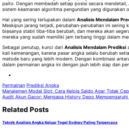
paito. Dengan membedah setiap posisi secara mendetail
sistem keamanan algoritma pengundian yang digunakan o
Hal yang sering terlupakan dalam
Analisis Mendalam Pre
Meskipun jarang terjadi, perubahan-perubahan ini sering
biasanya stabil tiba-tiba berubah, dan mereka akan sege
mereka yang sudah memiliki jam terbang tinggi dalam me
Sebagai penutup, kunci dari
Analisis Mendalam Prediksi
a
kali kemenangan, karena pasar angka selalu berubah se
metode baru yang lebih modern. Dengan kombinasi antara 
dalam permainan angka ini dengan jauh lebih siap dan pen
Permainan
Prediksi Angka
Navigasi
Manajemen Modal Slot: Cara Kelola Saldo Agar Tidak Ce
Audit Akun Gacor: Mengapa History Depo Mempengaruhi 
pos
Related Posts
Teknik Analisis Angka Keluar Togel Sydney Paling Terpercaya