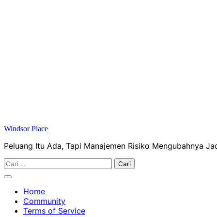
Skip
to
content
Windsor Place
Peluang Itu Ada, Tapi Manajemen Risiko Mengubahnya Jadi
Cari
untuk:
Home
Community
Terms of Service