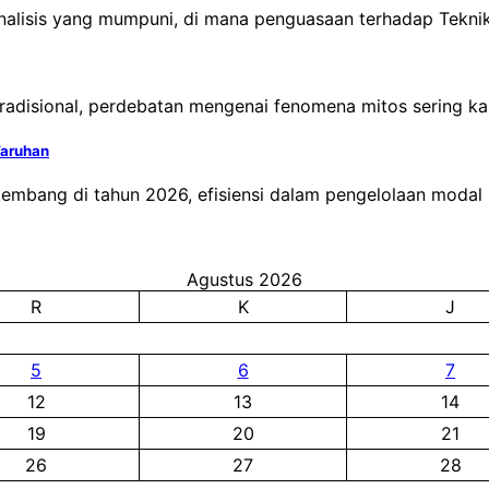
alisis yang mumpuni, di mana penguasaan terhadap Teknik 
tradisional, perdebatan mengenai fenomena mitos sering ka
Taruhan
kembang di tahun 2026, efisiensi dalam pengelolaan modal
Agustus 2026
R
K
J
5
6
7
12
13
14
19
20
21
26
27
28