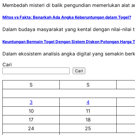
Membedah misteri di balik pengundian memerlukan alat an
Mitos vs Fakta: Benarkah Ada Angka Keberuntungan dalam Togel?
Dalam budaya masyarakat yang kental dengan nilai-nilai 
Keuntungan Bermain Togel Dengan Sistem Diskon Potongan Harga 
Dalam ekosistem analisis angka digital yang semakin ber
Cari
Cari
S
S
3
4
10
11
17
18
24
25