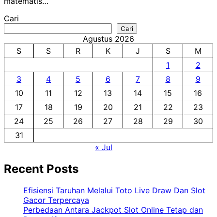
matematis…
Cari
Cari
Agustus 2026
S
S
R
K
J
S
M
1
2
3
4
5
6
7
8
9
10
11
12
13
14
15
16
17
18
19
20
21
22
23
24
25
26
27
28
29
30
31
« Jul
Recent Posts
Efisiensi Taruhan Melalui Toto Live Draw Dan Slot
Gacor Terpercaya
Perbedaan Antara Jackpot Slot Online Tetap dan