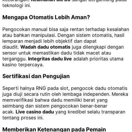
teknologi ini.
Mengapa Otomatis Lebih Aman?
Pengocokan manual bisa saja rentan terhadap kesalahan
atau bahkan manipulasi. Dengan sistem otomatis, hasil
lemparan menjadi lebih objektif dan dapat
diaudit.
Wadah dadu otomatis
juga dilengkapi dengan
sensor untuk memastikan dadu tidak macet atau
terganggu.
Integritas dadu live
adalah prioritas utama
kasino terpercaya.
Sertifikasi dan Pengujian
Seperti halnya RNG pada slot, pengocok dadu otomatis
juga diuji secara rutin oleh lembaga independen. Mereka
memverifikasi bahwa dadu memiliki berat yang
seimbang dan sistem pengocokan benar-benar
acak.
Live casino dadu
yang kredibel selalu transparan
tentang proses ini.
Memberikan Ketenangan pada Pemain