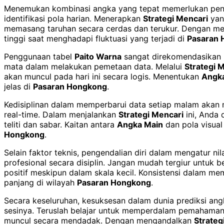
Menemukan kombinasi angka yang tepat memerlukan pende
identifikasi pola harian. Menerapkan
Strategi Mencari
yan
memasang taruhan secara cerdas dan terukur. Dengan 
tinggi saat menghadapi fluktuasi yang terjadi di
Pasaran 
Penggunaan tabel
Paito Warna
sangat direkomendasikan 
mata dalam melakukan pemetaan data. Melalui
Strategi 
akan muncul pada hari ini secara logis. Menentukan
Angk
jelas di
Pasaran Hongkong
.
Kedisiplinan dalam memperbarui data setiap malam akan m
real-time. Dalam menjalankan
Strategi Mencari
ini, Anda 
teliti dan sabar. Kaitan antara
Angka Main
dan pola visua
Hongkong
.
Selain faktor teknis, pengendalian diri dalam mengatur ni
profesional secara disiplin. Jangan mudah tergiur untuk b
positif meskipun dalam skala kecil. Konsistensi dalam m
panjang di wilayah
Pasaran Hongkong
.
Secara keseluruhan, kesuksesan dalam dunia prediksi angk
sesinya. Teruslah belajar untuk memperdalam pemahaman 
muncul secara mendadak. Dengan mengandalkan
Strateg