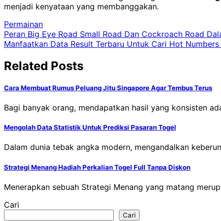
menjadi kenyataan yang membanggakan.
Permainan
Navigasi
Peran Big Eye Road Small Road Dan Cockroach Road Dala
Manfaatkan Data Result Terbaru Untuk Cari Hot Numbers
pos
Related Posts
Cara Membuat Rumus Peluang Jitu Singapore Agar Tembus Terus
Bagi banyak orang, mendapatkan hasil yang konsisten ad
Mengolah Data Statistik Untuk Prediksi Pasaran Togel
Dalam dunia tebak angka modern, mengandalkan keberun
Strategi Menang Hadiah Perkalian Togel Full Tanpa Diskon
Menerapkan sebuah Strategi Menang yang matang merupak
Cari
Cari