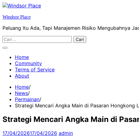
Skip
to
Windsor Place
content
Peluang Itu Ada, Tapi Manajemen Risiko Mengubahnya Jadi
Cari
untuk:
Home
Community
Terms of Service
About
Home
News
Permainan
Strategi Mencari Angka Main di Pasaran Hongkong 
Strategi Mencari Angka Main di Pas
17/04/2026
17/04/2026
admin