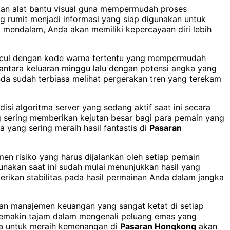
an alat bantu visual guna mempermudah proses
rumit menjadi informasi yang siap digunakan untuk
 mendalam, Anda akan memiliki kepercayaan diri lebih
ncul dengan kode warna tertentu yang mempermudah
antara keluaran minggu lalu dengan potensi angka yang
da sudah terbiasa melihat pergerakan tren yang terekam
si algoritma server yang sedang aktif saat ini secara
g sering memberikan kejutan besar bagi para pemain yang
yang sering meraih hasil fantastis di
Pasaran
men risiko yang harus dijalankan oleh setiap pemain
nakan saat ini sudah mulai menunjukkan hasil yang
ikan stabilitas pada hasil permainan Anda dalam jangka
 dan manajemen keuangan yang sangat ketat di setiap
 semakin tajam dalam mengenali peluang emas yang
da untuk meraih kemenangan di
Pasaran Hongkong
akan