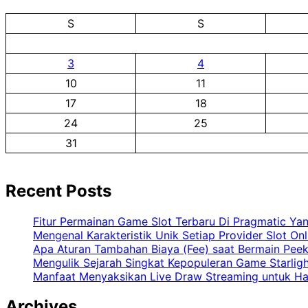
S
S
3
4
10
11
17
18
24
25
31
Recent Posts
Fitur Permainan Game Slot Terbaru Di Pragmatic Ya
Mengenal Karakteristik Unik Setiap Provider Slot On
Apa Aturan Tambahan Biaya (Fee) saat Bermain Peek
Mengulik Sejarah Singkat Kepopuleran Game Starligh
Manfaat Menyaksikan Live Draw Streaming untuk Has
Archives