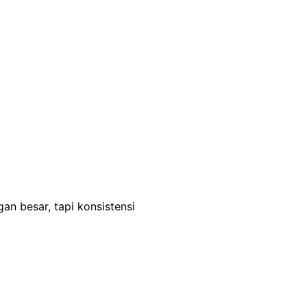
n besar, tapi konsistensi